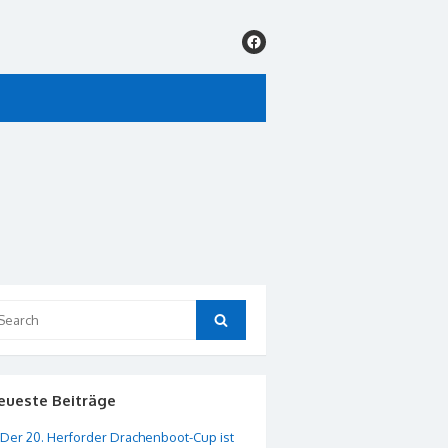
arch
Search
:
eueste Beiträge
Der 20. Herforder Drachenboot-Cup ist