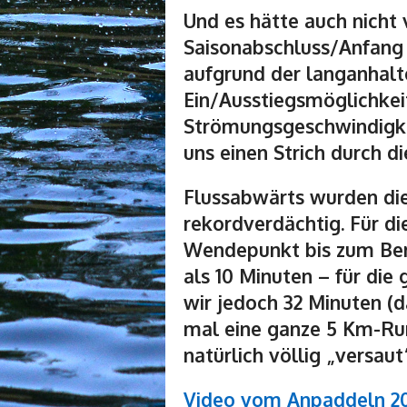
Und es hätte auch nicht v
Saisonabschluss/Anfang 
aufgrund der langanhal
Ein/Ausstiegsmöglichkei
Strömungsgeschwindigke
uns einen Strich durch 
Flussabwärts wurden di
rekordverdächtig. Für d
Wendepunkt bis zum Ber
als 10 Minuten – für die
wir jedoch 32 Minuten (
mal eine ganze 5 Km-Ru
natürlich völlig „versau
Video vom Anpaddeln 2