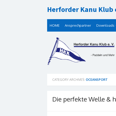
Skip
Herforder Kanu Klub e
to
content
HOME
Ansprechpartner
Downloads
CATEGORY ARCHIVES:
OCEANSPORT
Die perfekte Welle &