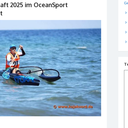
Ge
haft 2025 im OceanSport
t
T