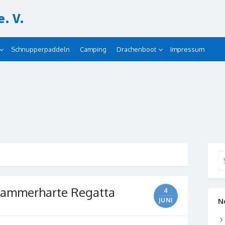
. V.
Schnupperpaddeln
Camping
Drachenboot
Impressum
Se
for
 hammerharte Regatta
4
JUNI
N