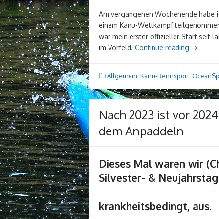
Am vergangenen Wochenende habe ic
einem Kanu-Wettkampf teilgenommen 
war mein erster offizieller Start sei
im Vorfeld.
Continue reading
→
Allgemein
,
Kanu-Rennsport
,
OceanSp
Nach 2023 ist vor 2024
dem Anpaddeln
Dieses Mal waren wir (Ch
Silvester- & Neujahr
Tobi fiel
krankheitsbedingt, aus.