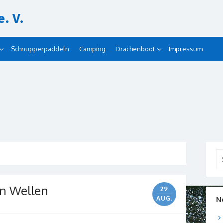
. V.
Schnupperpaddeln
Camping
Drachenboot
Impressum
Se
for
en Wellen
29
AUG.
N