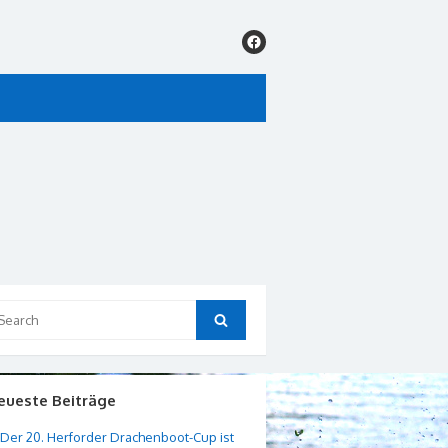
arch
Search
:
eueste Beiträge
Der 20. Herforder Drachenboot-Cup ist