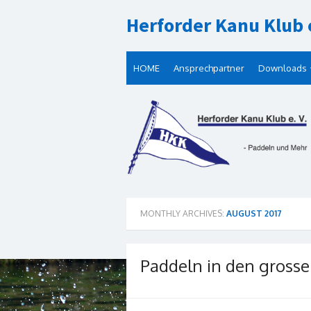
Skip
Herforder Kanu Klub e
to
content
HOME
Ansprechpartner
Downloads
MONTHLY ARCHIVES:
AUGUST 2017
Paddeln in den gross