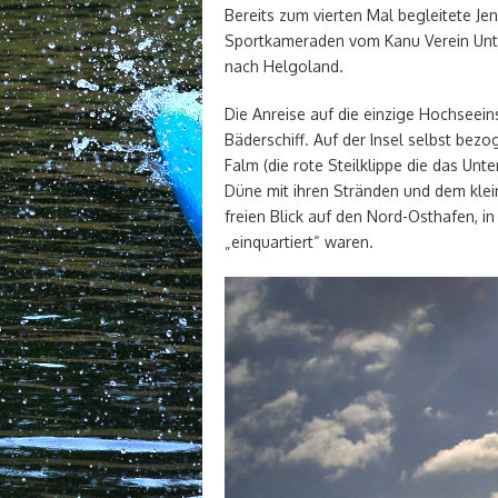
Bereits zum vierten Mal begleitete Je
Sportkameraden vom Kanu Verein Unt
nach Helgoland.
Die Anreise auf die einzige Hochseei
Bäderschiff. Auf der Insel selbst be
Falm (die rote Steilklippe die das Unt
Düne mit ihren Stränden und dem klei
freien Blick auf den Nord-Osthafen, 
„einquartiert“ waren.