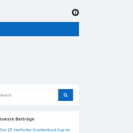
arch
Search
:
eueste Beiträge
Der 20. Herforder Drachenboot-Cup ist