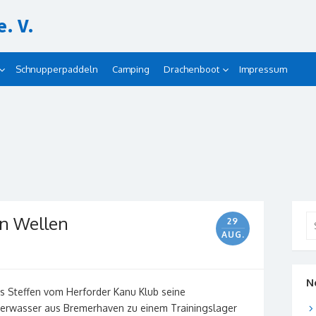
. V.
Schnupperpaddeln
Camping
Drachenboot
Impressum
en Wellen
Se
29
for
AUG.
N
ns Steffen vom Herforder Kanu Klub seine
erwasser aus Bremerhaven zu einem Trainingslager