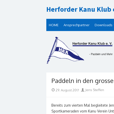
Skip
Herforder Kanu Klub e
to
content
HOME
Ansprechpartner
Downloads
Paddeln in den gross
Posted
Author
29. August 2017
Jens Steffen
on
Bereits zum vierten Mal begleitete Je
Sportkameraden vom Kanu Verein Unt