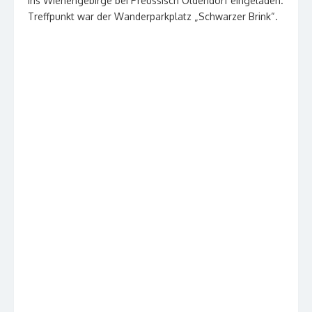
ins Wiehengebirge bei Preussisch Oldendorf eingeladen.
Treffpunkt war der Wanderparkplatz „Schwarzer Brink“.