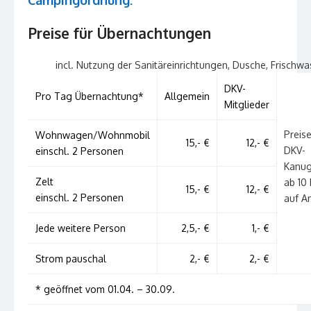
Campingordnung:
Preise für Übernachtungen
incl. Nutzung der Sanitäreinrichtungen, Dusche, Frischwa
DKV-
Pro Tag Übernachtung*
Allgemein
Mitglieder
Preise
Wohnwagen/Wohnmobil
15,- €
12,- €
DKV-
einschl. 2 Personen
Kanu
Zelt
ab 10 
15,- €
12,- €
einschl. 2 Personen
auf A
Jede weitere Person
2,5,- €
1,- €
Strom pauschal
2,- €
2,- €
* geöffnet vom 01.04. – 30.09.