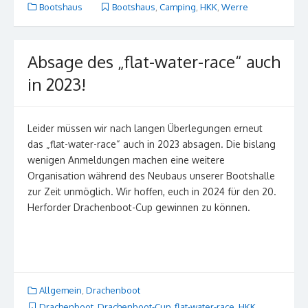
Bootshaus
Bootshaus
,
Camping
,
HKK
,
Werre
Absage des „flat-water-race“ auch
in 2023!
Leider müssen wir nach langen Überlegungen erneut
das „flat-water-race“ auch in 2023 absagen. Die bislang
wenigen Anmeldungen machen eine weitere
Organisation während des Neubaus unserer Bootshalle
zur Zeit unmöglich. Wir hoffen, euch in 2024 für den 20.
Herforder Drachenboot-Cup gewinnen zu können.
Allgemein
,
Drachenboot
Drachenboot
,
Drachenboot-Cup
,
flat-water-race
,
HKK
,