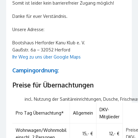
Somit ist leider kein barrierefreier Zugang möglich!
Danke für euer Verständnis.
Unsere Adresse:
Bootshaus Herforder Kanu Klub e. V.
Gaußstr. 6a – 32052 Herford
Ihr Weg zu uns über Google Maps
Campingordnung:
Preise für Übernachtungen
incl. Nutzung der Sanitäreinrichtungen, Dusche, Frischwa
DKV-
Pro Tag Übernachtung*
Allgemein
Mitglieder
Preise
Wohnwagen/Wohnmobil
15,- €
12,- €
DKV-
einschl. 2 Personen