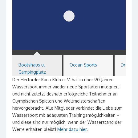
Bootshaus u.
Ocean Sports
Drachen
Campingplatz
Der Herforder Kanu Klub e. V. hat in über 90 Jahren
Wassersport immer wieder neue Sportarten integriert
und nicht zuletzt deshalb erfolgreiche Teilnehmer an
Olympischen Spielen und Weltmeisterschaften
hervorgebracht.
Alle Mitglieder verbindet die Liebe zum
Wassersport mit adäquaten Trainingsmöglichkeiten –
und diese sind nur möglich, wenn der Wasserstand der
Werre erhalten bleibt!
Mehr dazu hier
.