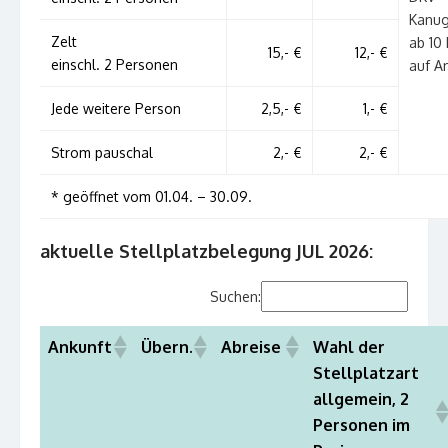
Kanu
Zelt
ab 10 
15,- €
12,- €
einschl. 2 Personen
auf A
Jede weitere Person
2,5,- €
1,- €
Strom pauschal
2,- €
2,- €
* geöffnet vom 01.04. – 30.09.
aktuelle Stellplatzbelegung JUL 2026:
Suchen:
Ankunft
Übern.
Abreise
Wahl der
Stellplatzart
allgemein, 2
Personen im