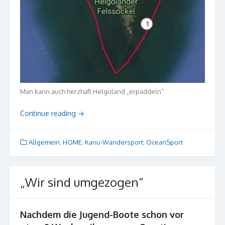
Man kann auch herzhaft Helgoland „erpaddeln“
Continue reading
→
Allgemein
,
HOME
,
Kanu-Wandersport
,
OceanSport
„Wir sind umgezogen“
Nachdem die Jugend-Boote schon vor