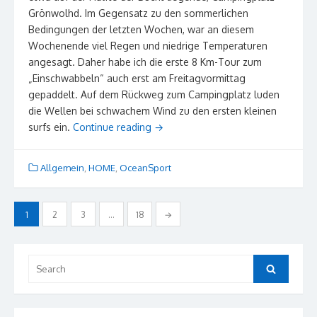
Grönwolhd. Im Gegensatz zu den sommerlichen
Bedingungen der letzten Wochen, war an diesem
Wochenende viel Regen und niedrige Temperaturen
angesagt. Daher habe ich die erste 8 Km-Tour zum
„Einschwabbeln“ auch erst am Freitagvormittag
gepaddelt. Auf dem Rückweg zum Campingplatz luden
die Wellen bei schwachem Wind zu den ersten kleinen
surfs ein.
Continue reading
→
Allgemein
,
HOME
,
OceanSport
Seitennummerierung
1
2
3
…
18
→
der
Beiträge
Search
Search
for: