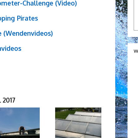
meter-Challenge (Video)
ping Pirates
 (Wendenvideos)
nvideos
W
l 2017