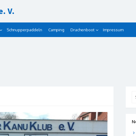
. V.
Schnupperpaddeln
Camping
Drachenboot
Impressum
Se
for
N