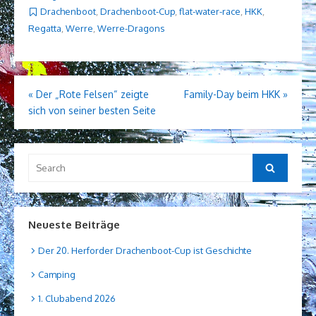
Drachenboot
,
Drachenboot-Cup
,
flat-water-race
,
HKK
,
Regatta
,
Werre
,
Werre-Dragons
Beitragsnavigation
«
Der „Rote Felsen“ zeigte
Family-Day beim HKK
»
sich von seiner besten Seite
Search
Search
for:
Neueste Beiträge
Der 20. Herforder Drachenboot-Cup ist Geschichte
Camping
1. Clubabend 2026