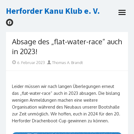
Skip
Herforder Kanu Klub e. V.
to
open
content
menu
Absage des „flat-water-race“ auch
in 2023!
Posted
Author
6. Februar 2023
Thomas A. Brandt
on
Leider müssen wir nach langen Überlegungen erneut
das „flat-water-race“ auch in 2023 absagen. Die bislang
wenigen Anmeldungen machen eine weitere
Organisation während des Neubaus unserer Bootshalle
zur Zeit unmöglich. Wir hoffen, euch in 2024 für den 20.
Herforder Drachenboot-Cup gewinnen zu können.