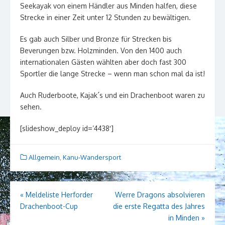
Seekayak von einem Händler aus Minden halfen, diese
Strecke in einer Zeit unter 12 Stunden zu bewältigen.
Es gab auch Silber und Bronze für Strecken bis
Beverungen bzw. Holzminden. Von den 1400 auch
internationalen Gästen wählten aber doch fast 300
Sportler die lange Strecke – wenn man schon mal da ist!
Auch Ruderboote, Kajak´s und ein Drachenboot waren zu
sehen.
[slideshow_deploy id=’4438′]
Allgemein
,
Kanu-Wandersport
Beitragsnavigation
«
Meldeliste Herforder
Werre Dragons absolvieren
Drachenboot-Cup
die erste Regatta des Jahres
in Minden
»