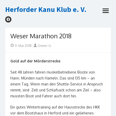
Skip
Herforder Kanu Klub e. V.
to
open
content
menu
Weser Marathon 2018
Posted
Author
11. Mai 2018
Dieter G.
on
Gold auf der Mörderstrecke
Seit 48 Jahren fahren muskelbetriebene Boote von
Hann. Münden nach Hameln. Das sind 135 km – an
einem Tag. Wenn man den Shuttle-Service in Anspruch
nimmt, sind Zelt und Schlafsack schon am Ziel – also
mussten Boot und Fahrer auch dort hin.
Ein gutes Wintertraining auf der Hausstrecke des HKK
vor dem Bootshaus in Herford und ein geliehenes