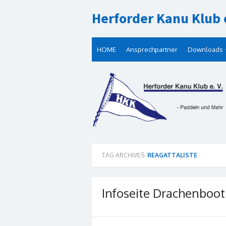
Skip
Herforder Kanu Klub e
to
content
HOME
Ansprechpartner
Downloads
TAG ARCHIVES:
REAGATTALISTE
Infoseite Drachenboot