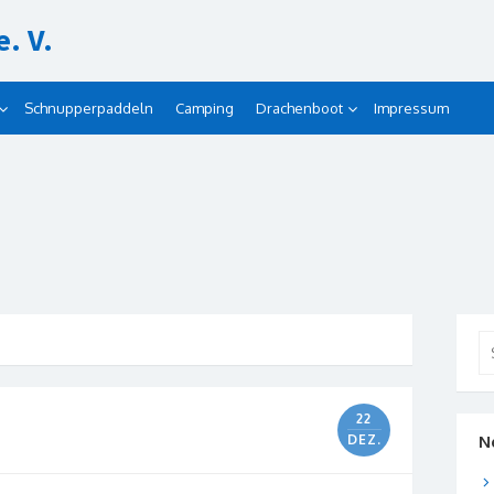
. V.
Schnupperpaddeln
Camping
Drachenboot
Impressum
Se
for
22
DEZ.
N