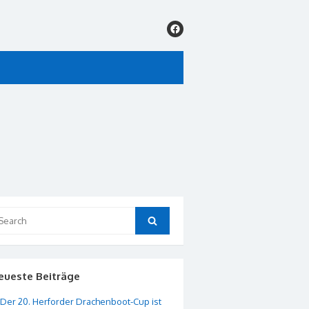
arch
Search
:
eueste Beiträge
Der 20. Herforder Drachenboot-Cup ist