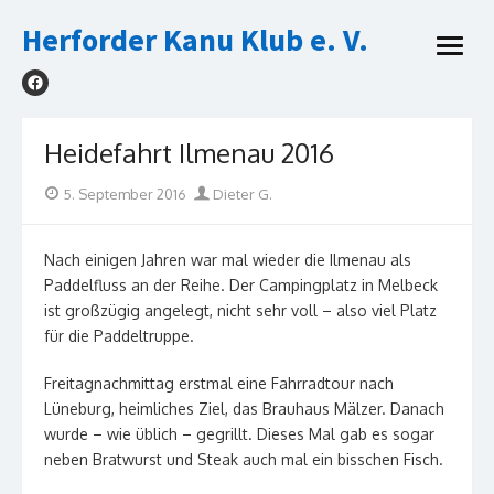
Skip
Herforder Kanu Klub e. V.
to
open
content
menu
Heidefahrt Ilmenau 2016
Posted
Author
5. September 2016
Dieter G.
on
Nach einigen Jahren war mal wieder die Ilmenau als
Paddelfluss an der Reihe. Der Campingplatz in Melbeck
ist großzügig angelegt, nicht sehr voll – also viel Platz
für die Paddeltruppe.
Freitagnachmittag erstmal eine Fahrradtour nach
Lüneburg, heimliches Ziel, das Brauhaus Mälzer. Danach
wurde – wie üblich – gegrillt. Dieses Mal gab es sogar
neben Bratwurst und Steak auch mal ein bisschen Fisch.