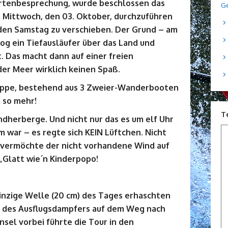
hrtenbesprechung, wurde beschlossen das
Ge
m Mittwoch, den 03. Oktober, durchzuführen
den Samstag zu verschieben. Der Grund – am
zog ein Tiefausläufer über das Land und
t. Das macht dann auf einer freien
er Meer wirklich keinen Spaß.
ruppe, bestehend aus 3 Zweier-Wanderbooten
 so mehr!
T
ndherberge. Und nicht nur das es um elf Uhr
war – es regte sich KEIN Lüftchen. Nicht
 vermöchte der nicht vorhandene Wind auf
„Glatt wie´n Kinderpopo!
einzige Welle (20 cm) des Tages erhaschten
k des Ausflugsdampfers auf dem Weg nach
nsel vorbei führte die Tour in den