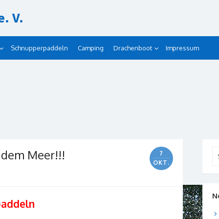
. V.
Schnupperpaddeln
Camping
Drachenboot
Impressum
dem Meer!!!
Se
7
for
OKT.
N
paddeln