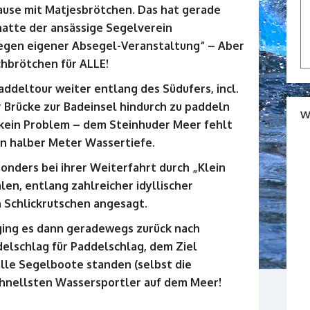
use mit Matjesbrötchen. Das hat gerade
hatte der ansässige Segelverein
egen eigener Absegel-Veranstaltung“ – Aber
chbrötchen für ALLE!
addeltour weiter entlang des Südufers, incl.
r Brücke zur Badeinsel hindurch zu paddeln
W
kein Problem – dem Steinhuder Meer fehlt
in halber Meter Wassertiefe.
nders bei ihrer Weiterfahrt durch „Klein
len, entlang zahlreicher idyllischer
 Schlickrutschen angesagt.
ging es dann geradewegs zurück nach
delschlag für Paddelschlag, dem Ziel
lle Segelboote standen (selbst die
chnellsten Wassersportler auf dem Meer!