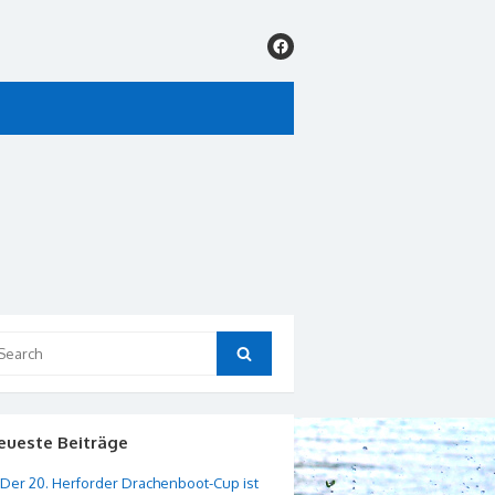
arch
Search
:
eueste Beiträge
Der 20. Herforder Drachenboot-Cup ist