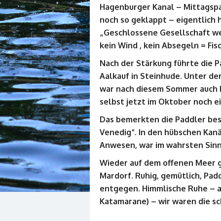
Hagenburger Kanal – Mittagspa
noch so geklappt – eigentlich 
„Geschlossene Gesellschaft w
kein Wind , kein Absegeln = Fis
Nach der Stärkung führte die P
Aalkauf in Steinhude. Unter de
war nach diesem Sommer auch 
selbst jetzt im Oktober noch e
Das bemerkten die Paddler beso
Venedig“. In den hübschen Kanä
Anwesen, war im wahrsten Sinn
Wieder auf dem offenen Meer 
Mardorf. Ruhig, gemütlich, Pad
entgegen. Himmlische Ruhe – a
Katamarane) – wir waren die s