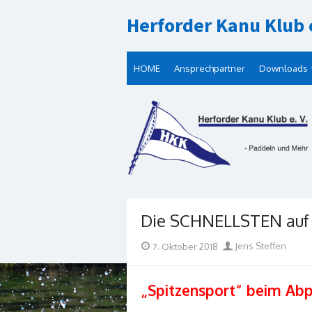
Skip
Herforder Kanu Klub e
to
content
HOME
Ansprechpartner
Downloads
Die SCHNELLSTEN auf 
Posted
Author
7. Oktober 2018
Jens Steffen
on
„Spitzensport“ beim Ab