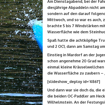
Am Dienstagabend, bei der Fa
diesjährige Abpaddeln nicht a
sondern auf den darauf folgen
Mittwoch, und so war es auch, 
brachte 5 bis 7 Windstärken mi
Wasserfläche wie dem Steinhud
Spaß hatte die achtköpfige T
und 2 OC1, dann am Samstag um
Einstieg in Mardorf an der Juge
schon angenehme 20 Grad warm 
einmal kleine Kräuselwellchen
die Wasserfläche zu zaubern – 
[slideshow_deploy id=’4861′]
Und dann war sie doch da, die 
die beiden OC-Paddler am Hec
Wilhelmstein. An der Festungsi