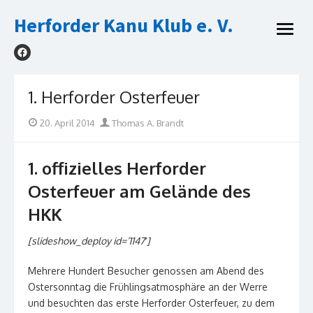
Skip
Herforder Kanu Klub e. V.
to
open
content
menu
1. Herforder Osterfeuer
Posted
Author
20. April 2014
Thomas A. Brandt
on
1. offizielles Herforder
Osterfeuer am Gelände des
HKK
[slideshow_deploy id=’1147′]
Mehrere Hundert Besucher genossen am Abend des
Ostersonntag die Frühlingsatmosphäre an der Werre
und besuchten das erste Herforder Osterfeuer, zu dem