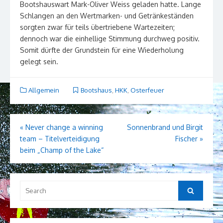
Bootshauswart Mark-Oliver Weiss geladen hatte. Lange
Schlangen an den Wertmarken- und Getränkeständen
sorgten zwar für teils übertriebene Wartezeiten;
dennoch war die einhellige Stimmung durchweg positiv.
Somit dürfte der Grundstein für eine Wiederholung
gelegt sein.
Allgemein
Bootshaus
,
HKK
,
Osterfeuer
Beitragsnavigation
«
Never change a winning
Sonnenbrand und Birgit
team – Titelverteidigung
Fischer
»
beim „Champ of the Lake“
Search
Search
for: