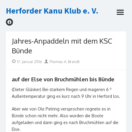
Skip
Herforder Kanu Klub e. V.
to
open
content
menu
Jahres-Anpaddeln mit dem KSC
Bünde
Posted
Author
17. Januar 2016
Thomas A. Brandt
on
auf der Else von Bruchmühlen bis Bünde
o
(Dieter Gläsker) Bei starkem Regen und mageren 6
Außentemperatur ging es kurz nach 9 Uhr in Herford los.
Aber wie von Ole Petring versprochen regnete es in
Bünde schon nicht mehr. Also wurden die Boote
aufgeladen und dann ging es nach Bruchmühlen auf die
Else.