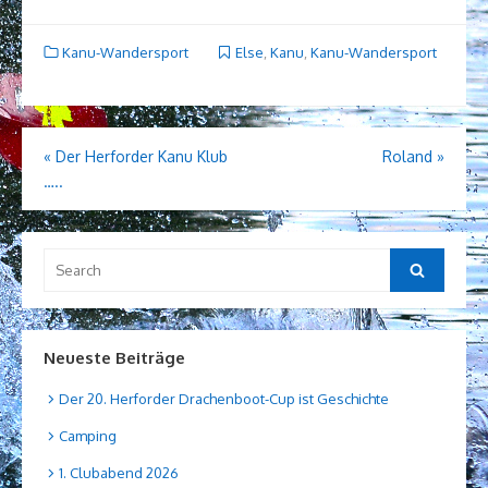
Kanu-Wandersport
Else
,
Kanu
,
Kanu-Wandersport
Beitragsnavigation
«
Der Herforder Kanu Klub
Roland
»
…..
Search
Search
for:
Neueste Beiträge
Der 20. Herforder Drachenboot-Cup ist Geschichte
Camping
1. Clubabend 2026