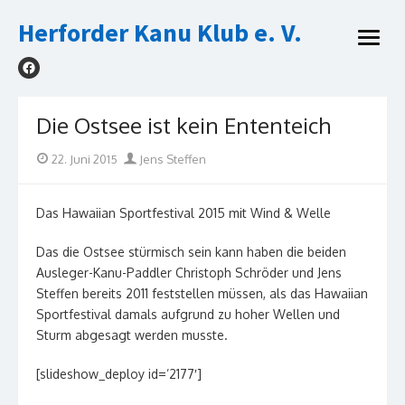
Skip
Herforder Kanu Klub e. V.
to
open
content
menu
Die Ostsee ist kein Ententeich
Posted
Author
22. Juni 2015
Jens Steffen
on
Das Hawaiian Sportfestival 2015 mit Wind & Welle
Das die Ostsee stürmisch sein kann haben die beiden
Ausleger-Kanu-Paddler Christoph Schröder und Jens
Steffen bereits 2011 feststellen müssen, als das Hawaiian
Sportfestival damals aufgrund zu hoher Wellen und
Sturm abgesagt werden musste.
[slideshow_deploy id=’2177′]