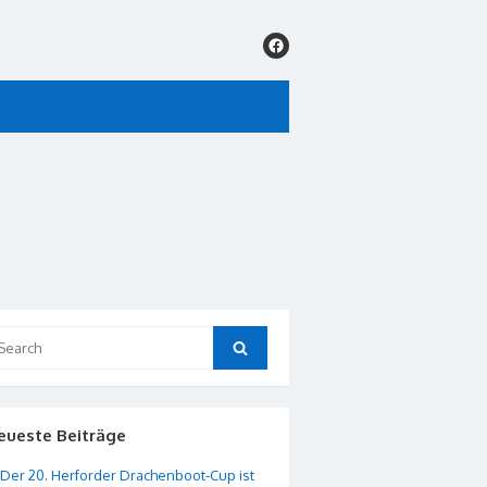
arch
Search
:
eueste Beiträge
Der 20. Herforder Drachenboot-Cup ist