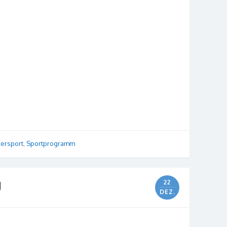
ersport
,
Sportprogramm
g
22
DEZ.