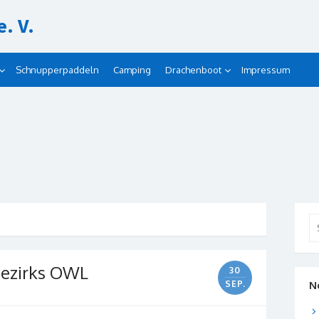
. V.
Schnupperpaddeln
Camping
Drachenboot
Impressum
Se
for
Bezirks OWL
30
SEP.
N