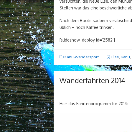
versuchten, die Neue Else, den Mühlen
Stellen war das eine beschwerliche ab
Nach dem Boote säubern verabschiedet
üblich – noch Kaffee trinken.
[slideshow_deploy id=’2582′]
Kanu-Wandersport
Else
,
Kanu
,
Wanderfahrten 2014
Hier das Fahrtenprogramm für 2014: