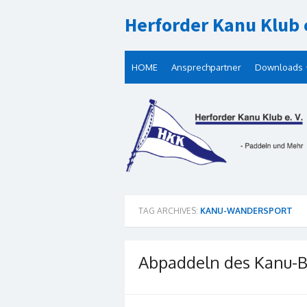
Skip
Herforder Kanu Klub e
to
content
HOME
Ansprechpartner
Downloads
TAG ARCHIVES:
KANU-WANDERSPORT
Abpaddeln des Kanu-