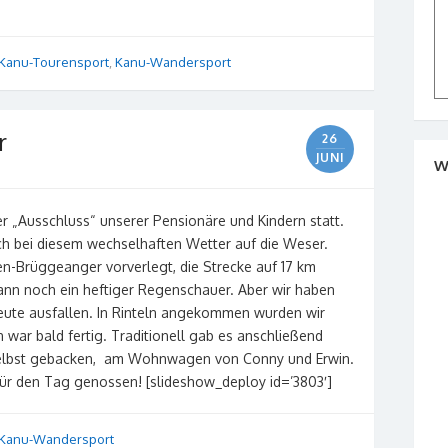
Kanu-Tourensport
,
Kanu-Wandersport
r
26
JUNI
W
ter „Ausschluss“ unserer Pensionäre und Kindern statt.
h bei diesem wechselhaften Wetter auf die Weser.
n-Brüggeanger vorverlegt, die Strecke auf 17 km
dann noch ein heftiger Regenschauer. Aber wir haben
eute ausfallen. In Rinteln angekommen wurden wir
war bald fertig. Traditionell gab es anschließend
selbst gebacken, am Wohnwagen von Conny und Erwin.
ür den Tag genossen! [slideshow_deploy id=’3803′]
Kanu-Wandersport