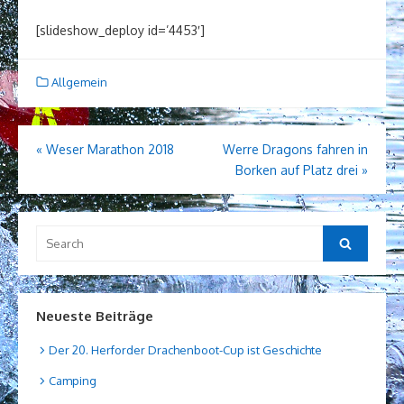
[slideshow_deploy id=’4453′]
Allgemein
Beitragsnavigation
«
Weser Marathon 2018
Werre Dragons fahren in
Borken auf Platz drei
»
Search
Search
for:
Neueste Beiträge
Der 20. Herforder Drachenboot-Cup ist Geschichte
Camping