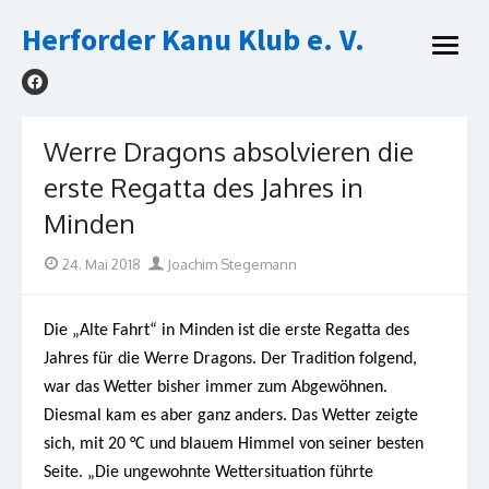
Skip
Herforder Kanu Klub e. V.
to
open
content
menu
Werre Dragons absolvieren die
erste Regatta des Jahres in
Minden
Posted
Author
24. Mai 2018
Joachim Stegemann
on
Die „Alte Fahrt“ in Minden ist die erste Regatta des
Jahres für die Werre Dragons. Der Tradition folgend,
war das Wetter bisher immer zum Abgewöhnen.
Diesmal kam es aber ganz anders. Das Wetter zeigte
sich, mit 20 °C und blauem Himmel von seiner besten
Seite. „Die ungewohnte Wettersituation führte