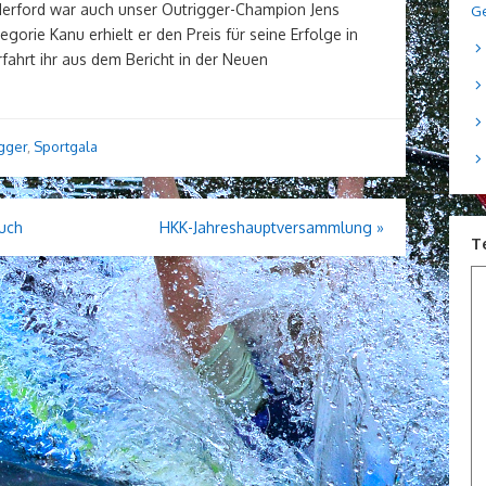
 Herford war auch unser Outrigger-Champion Jens
Ge
egorie Kanu erhielt er den Preis für seine Erfolge in
fahrt ihr aus dem Bericht in der Neuen
gger
,
Sportgala
ruch
HKK-Jahreshauptversammlung
»
T