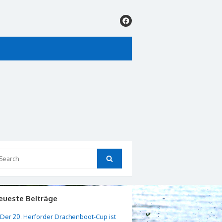
arch
Search
:
eueste Beiträge
Der 20. Herforder Drachenboot-Cup ist