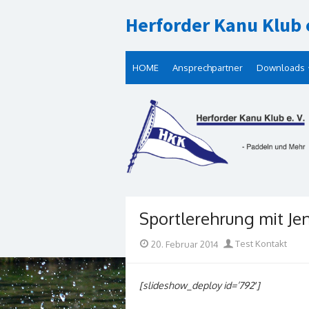
Skip
Herforder Kanu Klub e
to
content
HOME
Ansprechpartner
Downloads
Sportlerehrung mit Jen
Posted
Author
20. Februar 2014
Test Kontakt
on
[slideshow_deploy id=’792′]