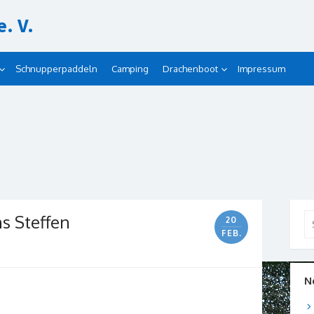
. V.
Schnupperpaddeln
Camping
Drachenboot
Impressum
s Steffen
Se
20
for
FEB.
N