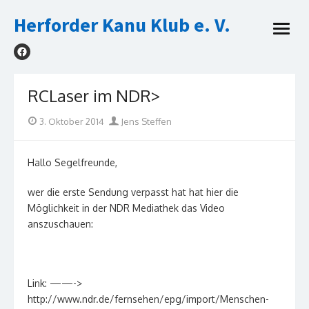
Skip
Herforder Kanu Klub e. V.
to
open
content
menu
RCLaser im NDR>
Posted
Author
3. Oktober 2014
Jens Steffen
on
Hallo Segelfreunde,
wer die erste Sendung verpasst hat hat hier die
Möglichkeit in der NDR Mediathek das Video
anszuschauen:
Link: ——->
http://www.ndr.de/fernsehen/epg/import/Menschen-