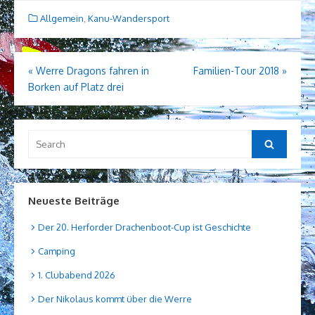
Allgemein
,
Kanu-Wandersport
Beitragsnavigation
«
Werre Dragons fahren in
Familien-Tour 2018
»
Borken auf Platz drei
Search
Search
for:
Neueste Beiträge
Der 20. Herforder Drachenboot-Cup ist Geschichte
Camping
1. Clubabend 2026
Der Nikolaus kommt über die Werre