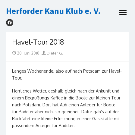
Skip
Herforder Kanu Klub e. V.
to
open
content
menu
Havel-Tour 2018
Posted
Author
20. Juni 2018
Dieter G.
on
Langes Wochenende, also auf nach Potsdam zur Havel-
Tour.
Herrliches Wetter, deshalb gleich nach der Ankunft und
einem Begrüßungs-Kaffee in die Boote zur kleinen Tour
nach Potsdam. Dort hat Aldi einen Anleger für Boote –
für Paddler aber nicht so geeignet. Dafür gab’s auf der
Rückfahrt eine kleine Erfrischung in einer Gaststätte mit
passendem Anleger für Paddler.