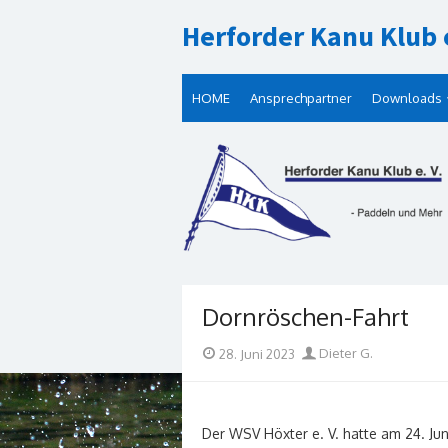
Skip
Herforder Kanu Klub e
to
content
HOME
Ansprechpartner
Downloads
Dornröschen-Fahrt
Posted
Author
28. Juni 2023
Dieter G.
on
Der WSV Höxter e. V. hatte am 24. Ju