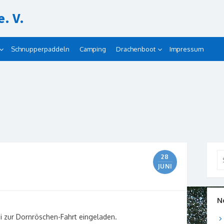
. V.
Schnupperpaddeln
Camping
Drachenboot
Impressum
Se
28
for
JUNI
N
ni zur Dornröschen-Fahrt eingeladen.