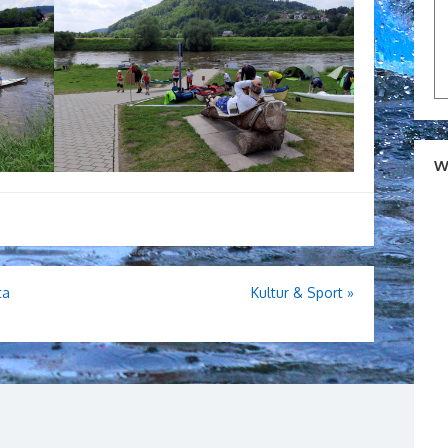
W
ta
Kultur & Sport
»