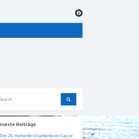
arch
Search
:
eueste Beiträge
Der 20. Herforder Drachenboot-Cup ist