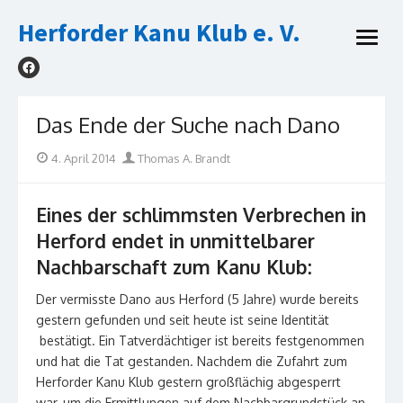
Skip
Herforder Kanu Klub e. V.
to
open
content
menu
Das Ende der Suche nach Dano
Posted
Author
4. April 2014
Thomas A. Brandt
on
Eines der schlimmsten Verbrechen in
Herford endet in unmittelbarer
Nachbarschaft zum Kanu Klub:
Der vermisste Dano aus Herford (5 Jahre) wurde bereits
gestern gefunden und seit heute ist seine Identität
bestätigt. Ein Tatverdächtiger ist bereits festgenommen
und hat die Tat gestanden. Nachdem die Zufahrt zum
Herforder Kanu Klub gestern großflächig abgesperrt
war, um die Ermittlungen auf dem Nachbargrundstück an