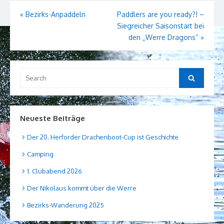
Beitragsnavigation
«
Bezirks-Anpaddeln
Paddlers are you ready?! –
Siegreicher Saisonstart bei
den „Werre Dragons“
»
Search
Search
for:
Neueste Beiträge
Der 20. Herforder Drachenboot-Cup ist Geschichte
Camping
1. Clubabend 2026
Der Nikolaus kommt über die Werre
Bezirks-Wanderung 2025