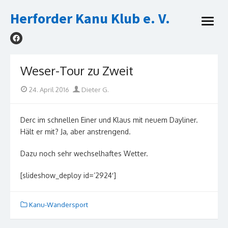
Skip
Herforder Kanu Klub e. V.
to
open
content
menu
Weser-Tour zu Zweit
Posted
Author
24. April 2016
Dieter G.
on
Derc im schnellen Einer und Klaus mit neuem Dayliner.
Hält er mit? Ja, aber anstrengend.
Dazu noch sehr wechselhaftes Wetter.
[slideshow_deploy id=’2924′]
Kanu-Wandersport