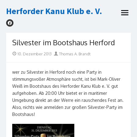
Skip
Herforder Kanu Klub e. V.
to
open
content
menu
Silvester im Bootshaus Herford
Posted
Author
10. Dezember 2013
Thomas A. Brandt
on
wer zu Silvester in Herford noch eine Party in
stimmungsvoller Atmosphäre sucht, ist bei Mark-Oliver
Weiß im Bootshaus des Herforder Kanu Klub e. V. gut
aufgehoben. Ab 20:00 Uhr bietet er in maritimer
Umgebung direkt an der Werre ein rauschendes Fest an.
Also, nichts wie anmelden zur großen Silvester-Party im
Bootshaus!