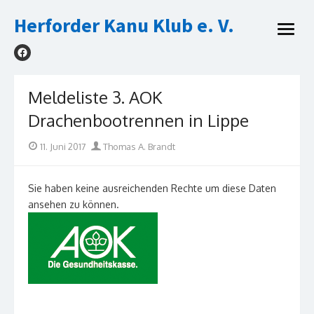
Skip
Herforder Kanu Klub e. V.
to
open
content
menu
Meldeliste 3. AOK
Drachenbootrennen in Lippe
Posted
Author
11. Juni 2017
Thomas A. Brandt
on
Sie haben keine ausreichenden Rechte um diese Daten
ansehen zu können.