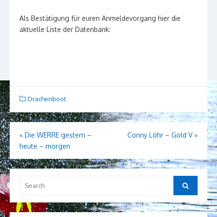
Als Bestätigung für euren Anmeldevorgang hier die
aktuelle Liste der Datenbank:
Drachenboot
Beitragsnavigation
«
Die WERRE gestern –
Conny Löhr – Gold V
»
heute – morgen
Search
Search
for: